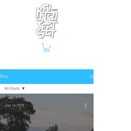
Blog
All Posts
All Posts
Sep 14, 2018
Reviews
Blog
Biketrips