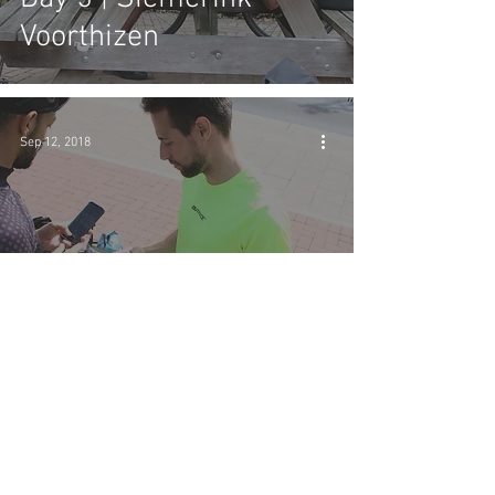
Voorthizen
Sep 12, 2018
Day 4 | Lübbecke.de -
Siemerink.nl